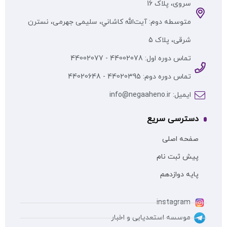
سروی، پلاک 16
متوسطه دوم: آيت‌الله كاشاني، سلیمی جهرمی، نسترن
شرقی، پلاک 5
تماس دوره اول: 44002078 - 44002077
تماس دوره دوم: 44020395 - 44020648
ایمیل: info@negaaheno.ir
دسترسی سریع
صفحه اصلی
پیش ثبت نام
پایه دوازدهم
instagram
موسسه استعدیابی و اخبار