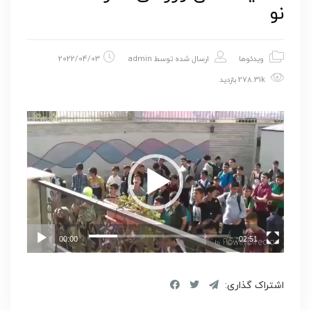
نو
ویدئوها
ارسال شده توسط
admin
2022/04/03
278.31k بازدید
نمایشگر
ویدیو
00:00
02:51
اشتراک گذاری: