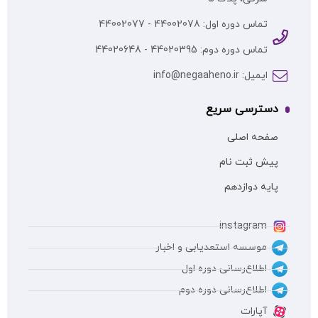
تماس دوره اول: 44002078 - 44002077
تماس دوره دوم: 44020395 - 44020648
ایمیل: info@negaaheno.ir
دسترسی سریع
صفحه اصلی
پیش ثبت نام
پایه دوازدهم
instagram
موسسه استعدیابی و اخبار
اطلاع‌رسانی دوره اول
اطلاع‌رسانی دوره دوم
آپارات