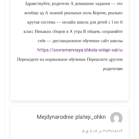
Здравствуйте, родители А домашние задания — это
вообще ад А знаний реальных ноль Короче, реально
крутая система — онлайн школа для детей с 1 по 11
класс Никаких сборов в 8 утра В общем, сохраняйте
себе — дистанционное обучение сайт школы
https://sovremennaya.shkola-onlajn-xal.ru
Переходите на нормальное обучение Перешлите другим
родителям
پاسخ
Mejdynarodnie plateji_ohkn
2026/08/07 در 8:08 ق.ظ