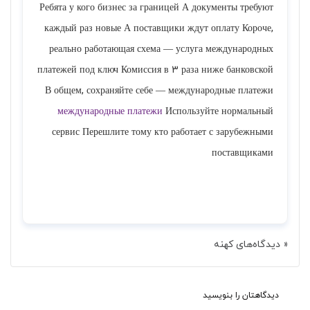
Ребята у кого бизнес за границей А документы требуют
каждый раз новые А поставщики ждут оплату Короче,
реально работающая схема — услуга международных
платежей под ключ Комиссия в 3 раза ниже банковской
В общем, сохраняйте себе — международные платежи
международные платежи
Используйте нормальный
сервис Перешлите тому кто работает с зарубежными
поставщиками
پاسخ
« دیدگاه‌های کهنه
دیدگاهتان را بنویسید