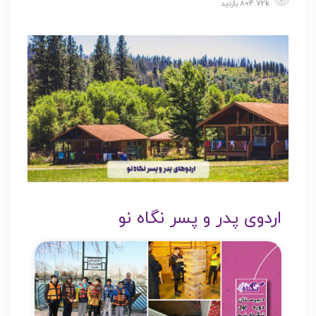
804.72k بازدید
اردوی پدر و پسر نگاه نو