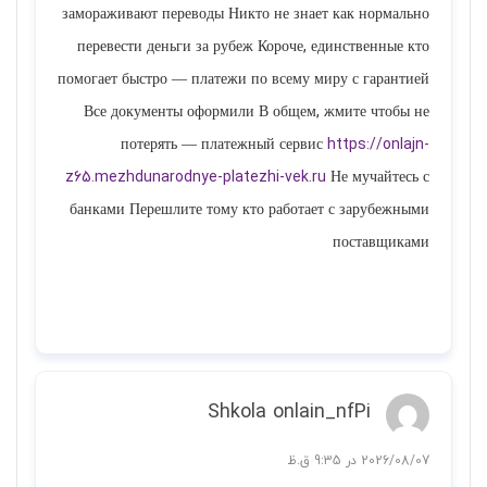
замораживают переводы Никто не знает как нормально
перевести деньги за рубеж Короче, единственные кто
помогает быстро — платежи по всему миру с гарантией
Все документы оформили В общем, жмите чтобы не
потерять — платежный сервис
https://onlajn-
z65.mezhdunarodnye-platezhi-vek.ru
Не мучайтесь с
банками Перешлите тому кто работает с зарубежными
поставщиками
پاسخ
Shkola onlain_nfPi
2026/08/07 در 9:35 ق.ظ