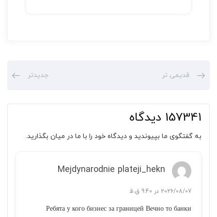
قدیمی تر
جدیدتر
157341 دیدگاه
به گفتگوی ما بپیوندید و دیدگاه خود را با ما در میان بگذارید.
Mejdynarodnie plateji_hekn
2026/08/07 در 9:40 ق.ظ
Ребята у кого бизнес за границей Вечно то банки