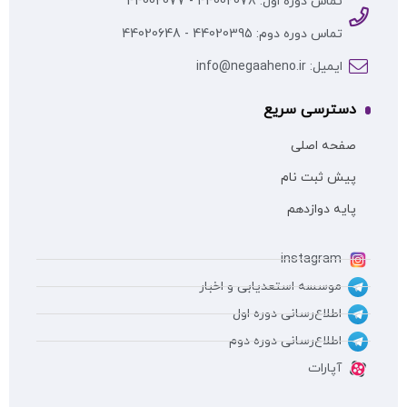
تماس دوره اول: 44002078 - 44002077
تماس دوره دوم: 44020395 - 44020648
ایمیل: info@negaaheno.ir
دسترسی سریع
صفحه اصلی
پیش ثبت نام
پایه دوازدهم
instagram
موسسه استعدیابی و اخبار
اطلاع‌رسانی دوره اول
اطلاع‌رسانی دوره دوم
آپارات