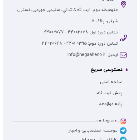
متوسطه دوم: آيت‌الله كاشاني، سلیمی جهرمی، نسترن
شرقی، پلاک 5
تماس دوره اول: 44002078 - 44002077
تماس دوره دوم: 44020395 - 44020648
ایمیل: info@negaaheno.ir
دسترسی سریع
صفحه اصلی
پیش ثبت نام
پایه دوازدهم
instagram
موسسه استعدیابی و اخبار
اطلاع‌رسانی دوره اول