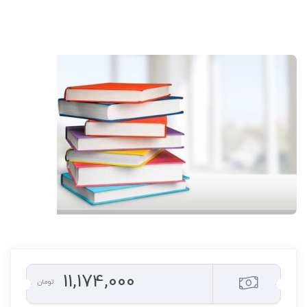
11,174,000
تومان