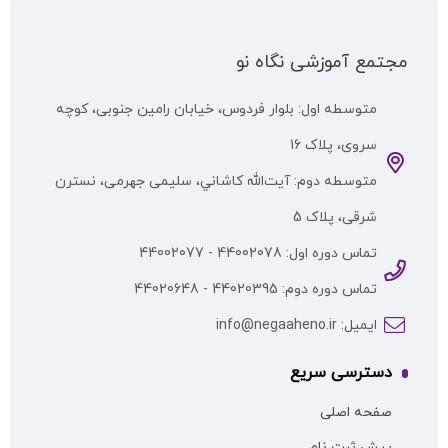
مجتمع آموزشی نگاه نو
متوسطه اول: بلوار فردوس، خیابان رامین جنوبی، کوچه
سروی، پلاک 16
متوسطه دوم: آيت‌الله كاشاني، سلیمی جهرمی، نسترن
شرقی، پلاک 5
تماس دوره اول: 44002078 - 44002077
تماس دوره دوم: 44020395 - 44020648
ایمیل: info@negaaheno.ir
دسترسی سریع
صفحه اصلی
پیش ثبت نام