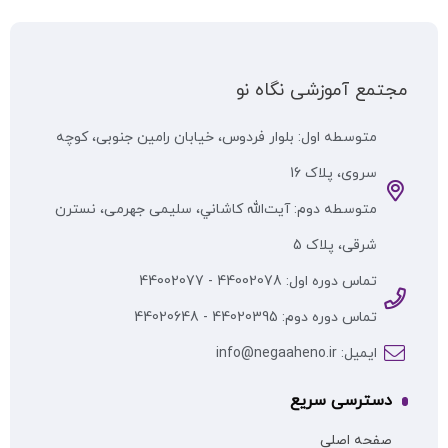
مجتمع آموزشی نگاه نو
متوسطه اول: بلوار فردوس، خیابان رامین جنوبی، کوچه
سروی، پلاک 16
متوسطه دوم: آيت‌الله كاشاني، سلیمی جهرمی، نسترن
شرقی، پلاک 5
تماس دوره اول: 44002078 - 44002077
تماس دوره دوم: 44020395 - 44020648
ایمیل: info@negaaheno.ir
دسترسی سریع
صفحه اصلی