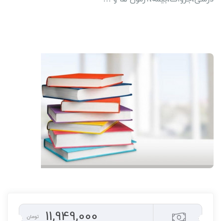
11,949,000
تومان