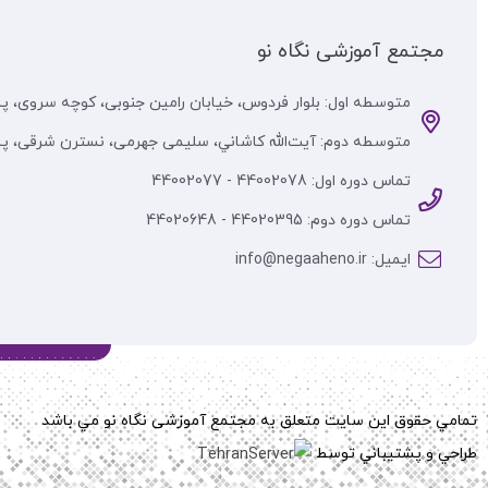
مجتمع آموزشی نگاه نو
متوسطه اول: بلوار فردوس، خیابان رامین جنوبی، کوچه سروی، پلاک
متوسطه دوم: آيت‌الله كاشاني، سلیمی جهرمی، نسترن شرقی، پلا
تماس دوره اول: 44002078 - 44002077
تماس دوره دوم: 44020395 - 44020648
ایمیل: info@negaaheno.ir
تمامي حقوق اين سايت متعلق به مجتمع آموزشی نگاه نو مي باشد
طراحي و پشتيباني توسط