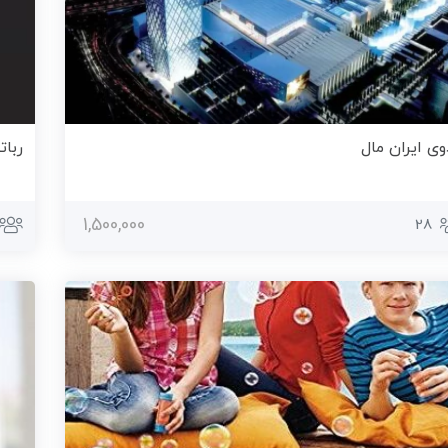
وی ایران مال
ربا
1,500,000
28