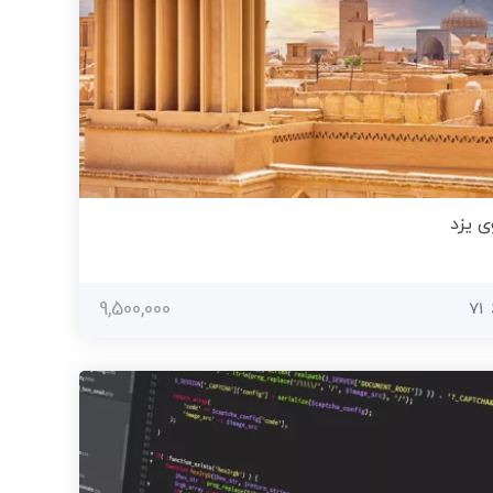
ی یزد
9,500,000
71