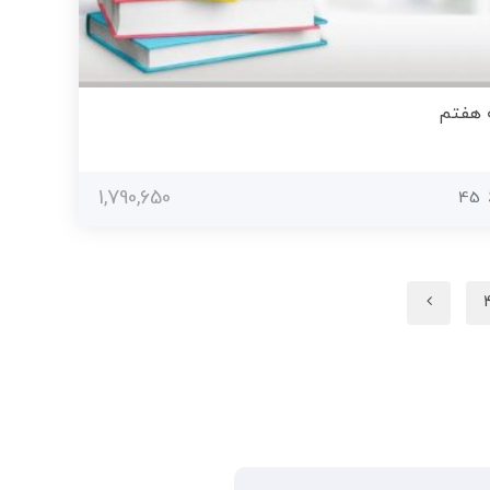
ه هفتم
1,790,650
45