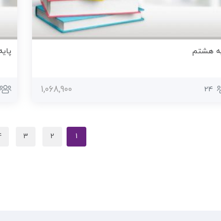
یه هشتم
پای
1,068,900
24
4
3
2
1