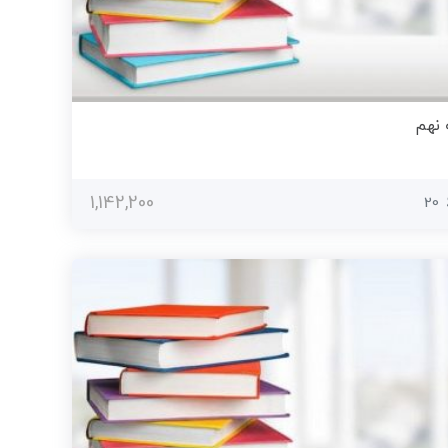
 نهم
1,142,200
20