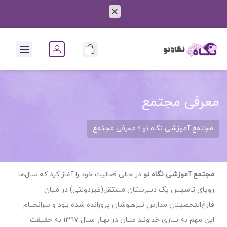
0
معرفی مجتمع
مجتمع آموزشی نگاه نو
معرفی مجتمع
مجتمع آموزشی نگاه نو
در حالی فعالیت خود را آغاز کرد که سال‌ها
رویای تاسیس یک دبیرستان مستقل(غیردولتی) در میان
فارغ‌التحصیلان مدارس تیزهـوشان پرورانده شده بـود و سرانجــام
این مهم به یــاری خداونـد منـان در بهـار سـال 1397 به حقیقت